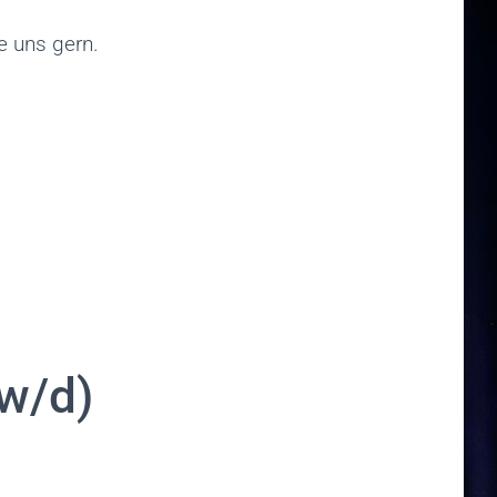
e uns gern.
w/d)