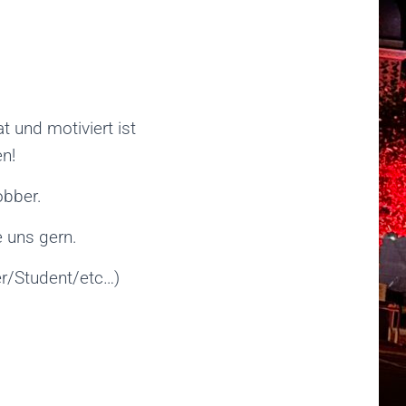
 und motiviert ist
n!
obber.
 uns gern.
er/Student/etc…)